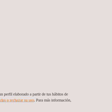
 el norte de España
hina con la apertura de una nueva oficina en
 nueva mesa vibratoria hidráulica de alta
n perfil elaborado a partir de tus hábitos de
rlas o rechazar su uso
. Para más información,
ad de productos