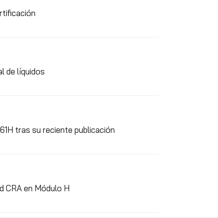
tificación
l de líquidos
1H tras su reciente publicación
dad CRA en Módulo H