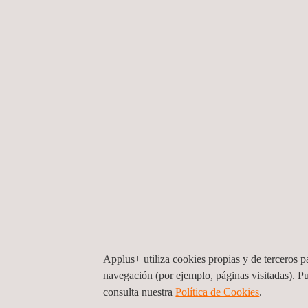
22/04/2026
Applus+ Laboratori
20/04/2026
Applus+ Laboratori
Pekín
16/04/2026
Applus+ Laboratori
capacidad
Applus+ utiliza cookies propias y de terceros pa
16/04/2026
navegación (por ejemplo, páginas visitadas). P
Applus+ adquiere T
consulta nuestra
Política de Cookies
. ​