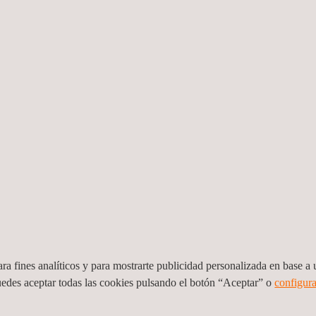
es adquiere ISCAL y refuerza su liderazgo en metrología en
es amplía sus capacidades de certificación de sistemas en C
es amplía sus capacidades en ensayos de transporte con una
ra fines analíticos y para mostrarte publicidad personalizada en base a u
uedes aceptar todas las cookies pulsando el botón “Aceptar” o
configura
eron Labs para reforzar su liderazgo global en cibersegurid