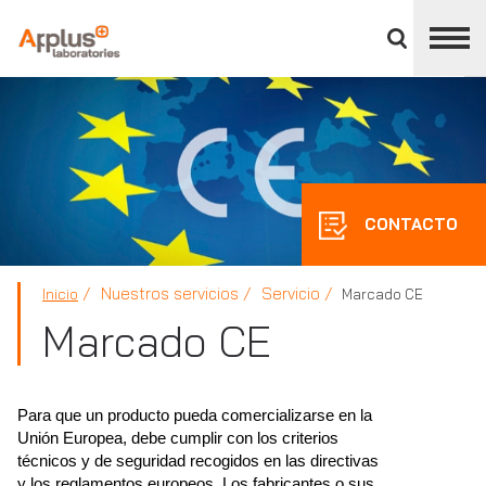
Cerrar
panel
de
APPLUS+
división
CONTACTO
Nuestros servicios
Servicio
Inicio
Marcado CE
Marcado CE
Para que un producto pueda comercializarse en la
Unión Europea, debe cumplir con los criterios
técnicos y de seguridad recogidos en las directivas
y los reglamentos europeos. Los fabricantes o sus