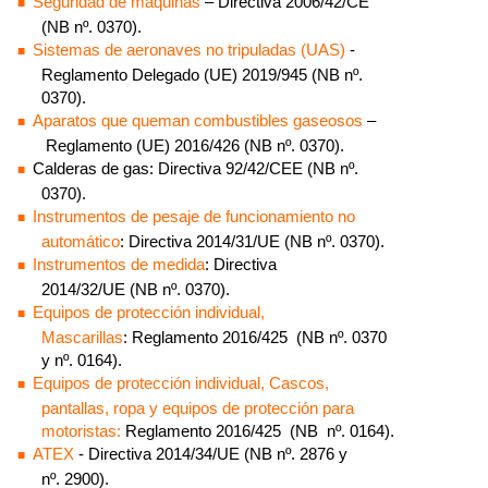
Seguridad de máquinas
– Directiva 2006/42/CE
(NB nº. 0370).
Sistemas de aeronaves no tripuladas (UAS)
-
Reglamento Delegado (UE) 2019/945 (NB nº.
0370).
Aparatos que queman combustibles gaseosos
–
Reglamento (UE) 2016/426 (NB nº. 0370).
Calderas de gas: Directiva 92/42/CEE (NB nº.
0370).
Instrumentos de pesaje de funcionamiento no
automático
: Directiva 2014/31/UE (NB nº. 0370).
Instrumentos de medida
: Directiva
2014/32/UE (NB nº. 0370).
Equipos de protección individual,
Mascarillas
: Reglamento 2016/425 (NB nº. 0370
y nº. 0164).
Equipos de protección individual, Cascos,
pantallas, ropa y equipos de protección para
motoristas:
Reglamento 2016/425 (NB nº. 0164).
ATEX
- Directiva 2014/34/UE (NB nº. 2876 y
nº. 2900).